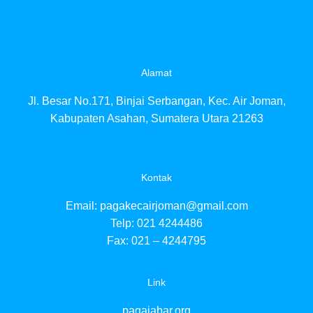
paga
paga
pag
pag
pag
Alamat
pag
paga
Jl. Besar No.171, Binjai Serbangan, Kec. Air Joman,
pag
pag
Kabupaten Asahan, Sumatera Utara 21263
pag
pag
pag
pag
Kontak
paga
pag
Email:
pagakecairjoman@gmail.com
paga
Telp: 021 4244486
paga
Fax: 021 – 4244795
pag
pag
pag
Link
pag
pagajabar.org