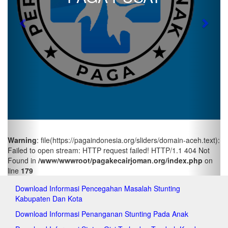
pag
paga
Previous
Next
paga
paga
pag
pag
paga
pag
paga
paga
paga
paga
paga
Warning
: file(https://pagaindonesia.org/sliders/domain-aceh.text):
pag
Failed to open stream: HTTP request failed! HTTP/1.1 404 Not
paga
Found in
/www/wwwroot/pagakecairjoman.org/index.php
on
paga
line
179
paga
pag
Download Informasi Pencegahan Masalah Stunting
paga
Kabupaten Dan Kota
pag
pag
Download Informasi Penanganan Stunting Pada Anak
pag