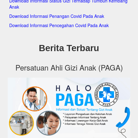
Download Informasi Status Gizi Terhadap Tumbuh Kembang
paga
Anak
paga
pag
Download Informasi Penangan Covid Pada Anak
pag
Download Informasi Pencegahan Covid Pada Anak
paga
paga
pag
Berita Terbaru
pag
pag
paga
paga
Persatuan Ahli Gizi Anak (PAGA)
pag
pag
pag
pag
paga
paga
pag
paga
paga
pag
paga